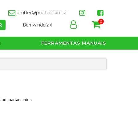
protfer@protfer.com.br
0
Bem-vindo(a)!
S
FERRAMENTAS MANUAIS
subdepartamentos