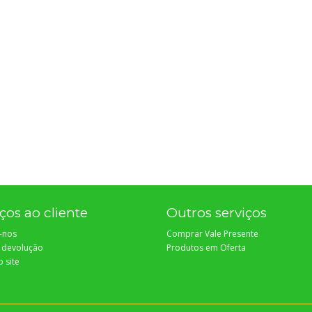
ços ao cliente
Outros serviços
-nos
Comprar Vale Presente
r devolução
Produtos em Oferta
 site