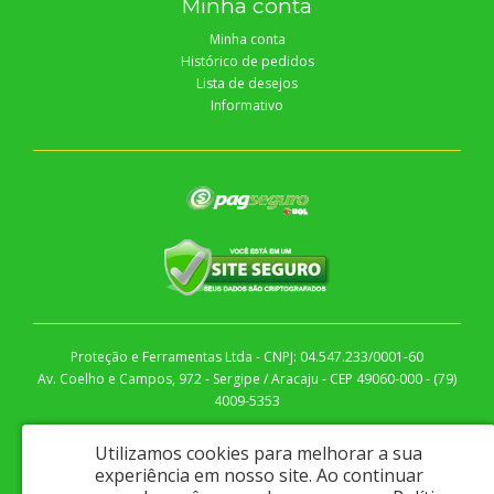
Minha conta
Minha conta
Histórico de pedidos
Lista de desejos
Informativo
Proteção e Ferramentas Ltda - CNPJ: 04.547.233/0001-60
Av. Coelho e Campos, 972 - Sergipe / Aracaju - CEP 49060-000 - (79)
4009-5353
Protfer © 2026
Utilizamos cookies para melhorar a sua
Desenvolvido por
88digital
experiência em nosso site.
Ao continuar