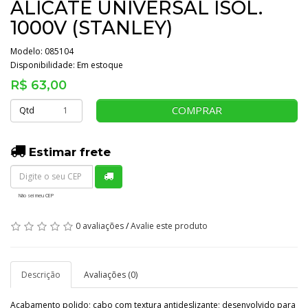
ALICATE UNIVERSAL ISOL.
1000V (STANLEY)
Modelo: 085104
Disponibilidade:
Em estoque
R$ 63,00
COMPRAR
Qtd
Estimar frete
Não sei meu CEP
0 avaliações
/
Avalie este produto
Descrição
Avaliações (0)
Acabamento polido; cabo com textura antideslizante; desenvolvido para