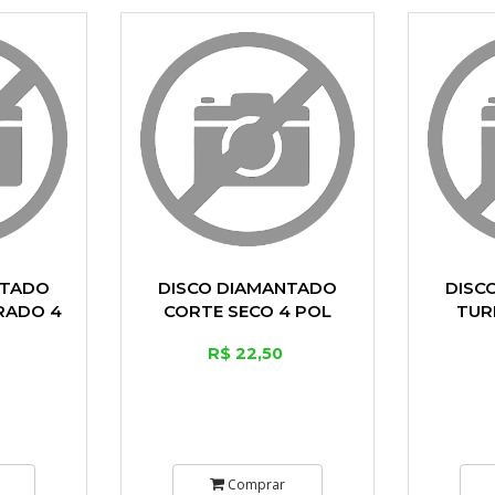
NTADO
DISCO DIAMANTADO
DISC
RADO 4
CORTE SECO 4 POL
TUR
MM
105MM
CONCRE
R$ 22,50
P
Comprar