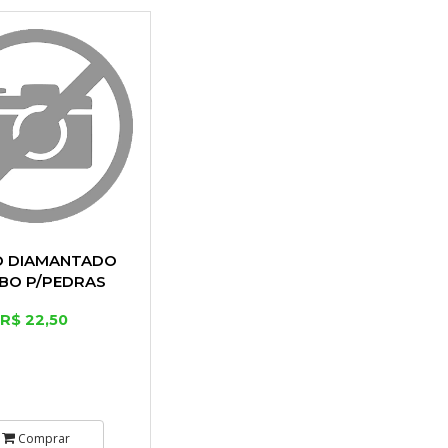
O DIAMANTADO
BO P/PEDRAS
TO E CERAMICA 4
R$ 22,50
OL 105 MM
Comprar