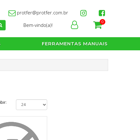
protfer@protfer.com.br
0
Bem-vindo(a)!
S
FERRAMENTAS MANUAIS
ibir: