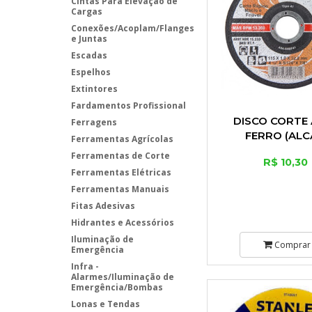
Cintas Para Elevação de
Cargas
Conexões/Acoplam/Flanges
e Juntas
Escadas
Espelhos
Extintores
Fardamentos Profissional
DISCO CORTE 
Ferragens
FERRO (ALC
Ferramentas Agrícolas
Ferramentas de Corte
R$ 10,30
Ferramentas Elétricas
Ferramentas Manuais
Fitas Adesivas
Hidrantes e Acessórios
Iluminação de
Comprar
Emergência
Infra -
Alarmes/Iluminação de
Emergência/Bombas
Lonas e Tendas