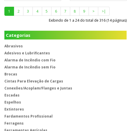
1
2
3
4
5
6
7
8
9
>
>|
Exibindo de 1 a 24 do total de 316 (14 páginas)
Categorias
Abrasivos
Adesivos e Lubrificantes
Alarma de Incêndio com Fio
Alarma de Incêndio sem Fio
Brocas
Cintas Para Elevação de Cargas
Conexões/Acoplam/Flanges e Juntas
Escadas
Espelhos
Extintores
Fardamentos Profissional
Ferragens
Ferramentas Agrícolas