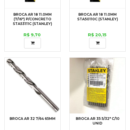
BROCA AR 18 11.0MM
BROCA AR 18 11.0MM
(7/16") P/CONCRETO
STA50110C (STANLEY)
STA53111C (STANLEY)
R$ 9,70
R$ 20,15
BROCA AR 32 7/64 65MM
BROCA AR 35 5/32" C/10
UNID