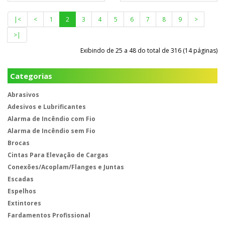
|<
<
1
2
3
4
5
6
7
8
9
>
>|
Exibindo de 25 a 48 do total de 316 (14 páginas)
Categorias
Abrasivos
Adesivos e Lubrificantes
Alarma de Incêndio com Fio
Alarma de Incêndio sem Fio
Brocas
Cintas Para Elevação de Cargas
Conexões/Acoplam/Flanges e Juntas
Escadas
Espelhos
Extintores
Fardamentos Profissional