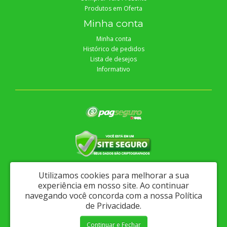
Produtos em Oferta
Minha conta
Minha conta
Histórico de pedidos
Lista de desejos
Informativo
Utilizamos cookies para melhorar a sua
experiência em nosso site.
Ao continuar
Proteção e Ferramentas Ltda - CNPJ: 04.547.233/0001-60
navegando você concorda com a nossa
Política
Av. Coelho e Campos, 972 - Sergipe / Aracaju - CEP 49060-000 - (79)
de Privacidade
.
4009-5353
Protfer © 2026
Continuar e Fechar