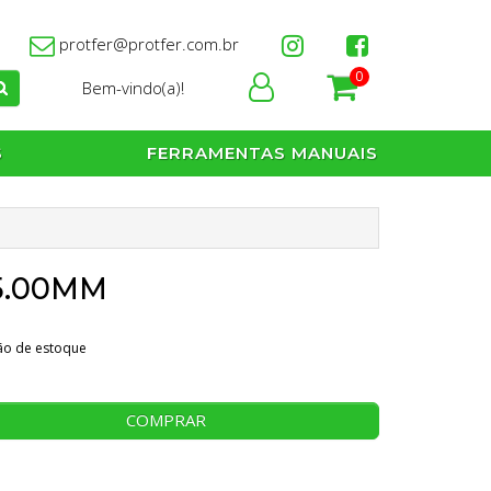
protfer@protfer.com.br
0
Bem-vindo(a)!
S
FERRAMENTAS MANUAIS
5.00MM
ção de estoque
COMPRAR