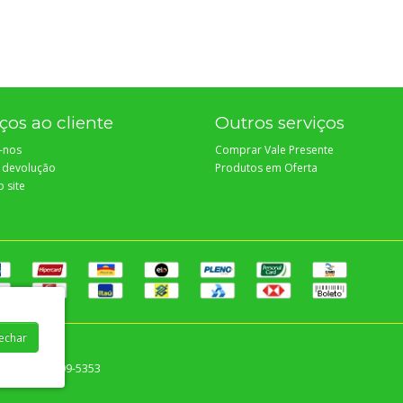
ços ao cliente
Outros serviços
-nos
Comprar Vale Presente
r devolução
Produtos em Oferta
 site
Fechar
000 - (79) 4009-5353