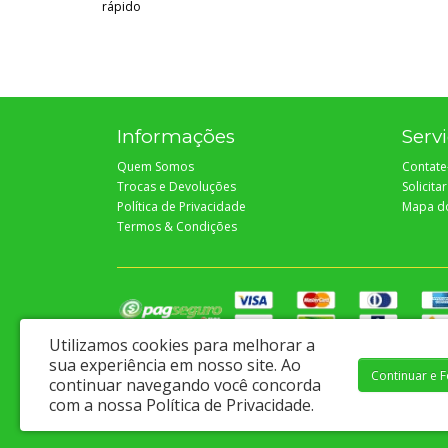
rápido
Informações
Servi
Quem Somos
Contate
Trocas e Devoluções
Solicita
Política de Privacidade
Mapa do
Termos & Condições
Utilizamos cookies para melhorar a
sua experiência em nosso site.
Ao
Continuar e 
continuar navegando você concorda
Proteção e Ferramentas Ltda - CNPJ: 04.547.233/0001-60
com a nossa
Política de Privacidade
.
Av. Coelho e Campos, 972 - Sergipe / Aracaju - CEP 49060-