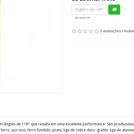
Não sei meu CEP
0 avaliações
/
Avali
m ângulo de 118° que resulta em uma excelente performance. São produzidas c
erro, aço inox, ferro fundido, prata, liga de cobre duro. grafite, liga de alum