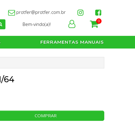
protfer@protfer.com.br
0
Bem-vindo(a)!
S
FERRAMENTAS MANUAIS
1/64
COMPRAR