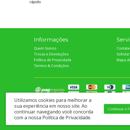
rápido
Informações
Servi
Quem Somos
Contate
Trocas e Devoluções
Solicita
Política de Privacidade
Mapa do
Termos & Condições
Utilizamos cookies para melhorar a
sua experiência em nosso site.
Ao
Continuar e 
continuar navegando você concorda
Proteção e Ferramentas Ltda - CNPJ: 04.547.233/0001-60
com a nossa
Política de Privacidade
.
Av. Coelho e Campos, 972 - Sergipe / Aracaju - CEP 49060-