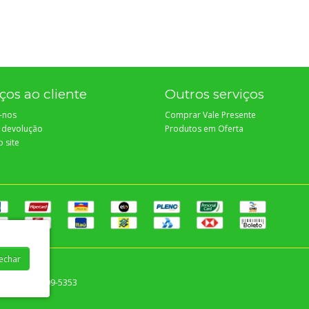
ços ao cliente
Outros serviços
-nos
Comprar Vale Presente
r devolução
Produtos em Oferta
 site
Fechar
000 - (79) 4009-5353