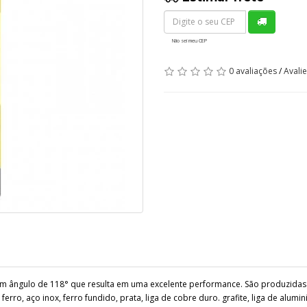
Não sei meu CEP
0 avaliações
/
Avali
m ângulo de 118° que resulta em uma excelente performance. São produzidas c
erro, aço inox, ferro fundido, prata, liga de cobre duro. grafite, liga de alum