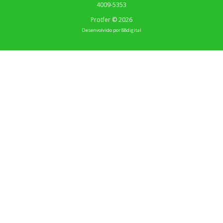
4009-5353
Protfer © 2026
Desenvolvido por
88digital