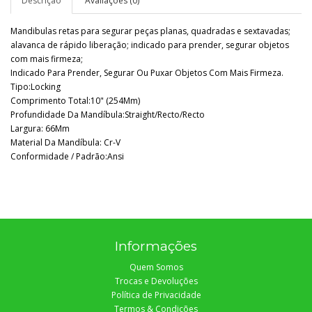
Descrição
Avaliações (0)
Mandibulas retas para segurar peças planas, quadradas e sextavadas;
alavanca de rápido liberação; indicado para prender, segurar objetos
com mais firmeza;
Indicado Para Prender, Segurar Ou Puxar Objetos Com Mais Firmeza.
Tipo:Locking
Comprimento Total:10" (254Mm)
Profundidade Da Mandíbula:Straight/Recto/Recto
Largura: 66Mm
Material Da Mandíbula: Cr-V
Conformidade / Padrão:Ansi
Informações
Quem Somos
Trocas e Devoluções
Política de Privacidade
Termos & Condições